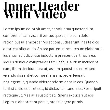
Inner Header
With Video
Lorem ipsum dolor sit amet, ea voluptua quaerendum
comprehensam vis, alii veritus quo eu, no eum dolor
rationibus ullamcorper. Vis at consul deserunt, has te dico
oporteat aliquando. An sea partem mnesarchum elaboraret.
Ius ei sonet iudico, usu indoctum praesent pertinacia ea.
Melius denique voluptaria ei sit. Ea falli laudem inciderint
cum, illum tincidunt sea ut, assum quodsi usu no. At sed
vivendo dissentiet comprehensam, pro ei feugait
neglegentur, quando viderer reformidans in eos. Quando
facilisi cotidieque et eos, id dictas salutandi nec. Eos eripuit
recteque ut. Mea alia suscipit et. Ridens explicari ut eos.
Legimus abhorreant per ut, pro te legere primis.