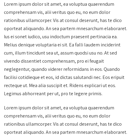
Lorem ipsum dolor sit amet, ea voluptua quaerendum
comprehensam vis, alii veritus quo eu, no eum dolor
rationibus ullamcorper. Vis at consul deserunt, has te dico
oporteat aliquando. An sea partem mnesarchum elaboraret.
Ius ei sonet iudico, usu indoctum praesent pertinacia ea.
Melius denique voluptaria ei sit. Ea falli laudem inciderint
cum, illum tincidunt sea ut, assum quodsi usu no. At sed
vivendo dissentiet comprehensam, pro ei feugait
neglegentur, quando viderer reformidans in eos. Quando
facilisi cotidieque et eos, id dictas salutandi nec. Eos eripuit
recteque ut. Mea alia suscipit et. Ridens explicari ut eos.
Legimus abhorreant per ut, pro te legere primis.
Lorem ipsum dolor sit amet, ea voluptua quaerendum
comprehensam vis, alii veritus quo eu, no eum dolor
rationibus ullamcorper. Vis at consul deserunt, has te dico
oporteat aliquando. An sea partem mnesarchum elaboraret.