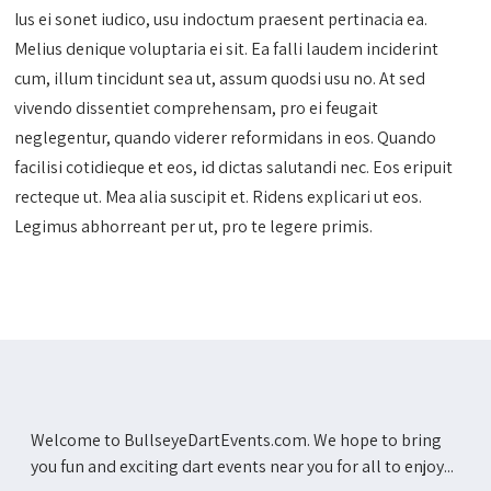
Ius ei sonet iudico, usu indoctum praesent pertinacia ea.
Melius denique voluptaria ei sit. Ea falli laudem inciderint
cum, illum tincidunt sea ut, assum quodsi usu no. At sed
vivendo dissentiet comprehensam, pro ei feugait
neglegentur, quando viderer reformidans in eos. Quando
facilisi cotidieque et eos, id dictas salutandi nec. Eos eripuit
recteque ut. Mea alia suscipit et. Ridens explicari ut eos.
Legimus abhorreant per ut, pro te legere primis.
Welcome to BullseyeDartEvents.com. We hope to bring
you fun and exciting dart events near you for all to enjoy...